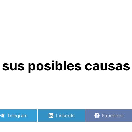
y sus posibles causas
Compartir
Compartir
Compartir
Telegram
LinkedIn
Facebook
en
en
en