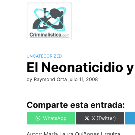
Skip
to
content
UNCATEGORIZED
El Neonaticidio 
by
Raymond Orta
julio 11, 2008
Comparte esta entrada:
Compartir
Compartir
WhatsApp
X (Twitter)
en
en
Autor: María Laura Quiñones Urquiza