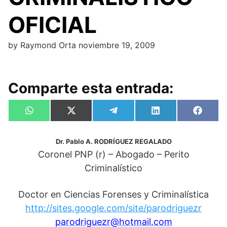
OFICIAL
by
Raymond Orta
noviembre 19, 2009
Comparte esta entrada:
Compartir
Compartir
Compartir
Compartir
Compa
W
X
T
L
F
en
en
en
en
en
h
(
e
i
a
a
T
l
n
c
t
w
e
k
e
Dr.
Pablo A. RODRÍGUEZ REGALADO
s
i
g
e
b
Coronel PNP (r) – Abogado – Perito
A
t
r
d
o
p
t
a
I
o
Criminalístico
p
e
m
n
k
r
)
Doctor en Ciencias Forenses y Criminalística
http://sites.google.com/site/parodriguezr
parodriguezr@hotmail.com