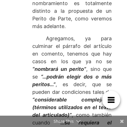
nombramiento es totalmente
distinto a la propuesta de un
Perito de Parte, como veremos
más adelante.
Agregamos, ya para
culminar el párrafo del artículo
en comento, tenemos que hay
casos en los que ya no se
“nombrará un perito”
, sino que
se
“…podrán elegir dos o más
peritos…”
, es decir, que se
pueden dar condiciones tales de
“considerable complejidad
(términos utilizados en el texto
del articulado)”
, como también
Share This
cuando
“…se requiera el