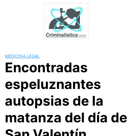
Skip
to
content
MEDICINA LEGAL
Encontradas
espeluznantes
autopsias de la
matanza del día de
San Valentín