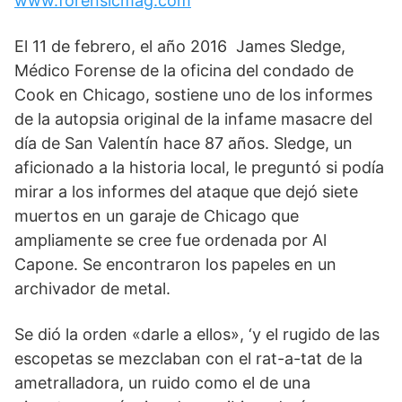
www.forensicmag.com
t
w
e
k
e
s
i
g
e
b
A
t
r
d
o
p
t
a
I
o
El 11 de febrero, el año 2016 James Sledge,
p
e
m
n
k
Médico Forense de la oficina del condado de
r
)
Cook en Chicago, sostiene uno de los informes
de la autopsia original de la infame masacre del
día de San Valentín hace 87 años. Sledge, un
aficionado a la historia local, le preguntó si podía
mirar a los informes del ataque que dejó siete
muertos en un garaje de Chicago que
ampliamente se cree fue ordenada por Al
Capone. Se encontraron los papeles en un
archivador de metal.
Se dió la orden «darle a ellos», ‘y el rugido de las
escopetas se mezclaban con el rat-a-tat de la
ametralladora, un ruido como el de una