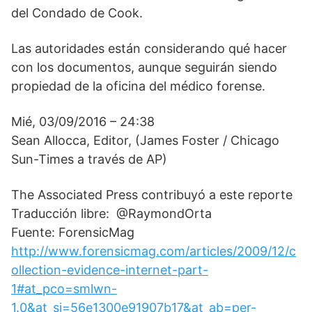
del Condado de Cook.
Las autoridades están considerando qué hacer
con los documentos, aunque seguirán siendo
propiedad de la oficina del médico forense.
Mié, 03/09/2016 – 24:38
Sean Allocca, Editor, (James Foster / Chicago
Sun-Times a través de AP)
The Associated Press contribuyó a este reporte
Traducción libre: @RaymondOrta
Fuente: ForensicMag
http://www.forensicmag.com/articles/2009/12/c
ollection-evidence-internet-part-
1#at_pco=smlwn-
1.0&at_si=56e1300e91907b17&at_ab=per-