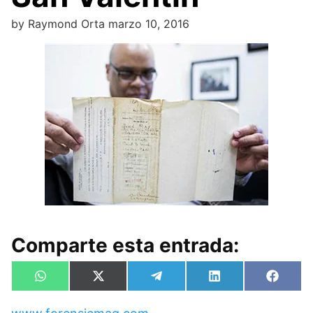
by
Raymond Orta
marzo 10, 2016
Comparte esta entrada:
Compartir
Compartir
Compartir
Compartir
Compa
W
X
T
L
F
en
en
en
en
en
h
(
e
i
a
a
T
l
n
c