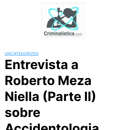
Skip
to
content
UNCATEGORIZED
Entrevista a
Roberto Meza
Niella (Parte II)
sobre
Accidentologia