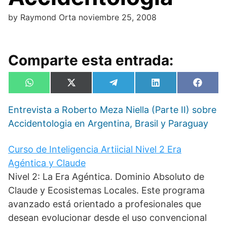
by
Raymond Orta
noviembre 25, 2008
Comparte esta entrada:
Compartir
Compartir
Compartir
Compartir
Compa
W
X
T
L
F
en
en
en
en
en
h
(
e
i
a
a
T
l
n
c
Entrevista a Roberto Meza Niella (Parte II) sobre
t
w
e
k
e
s
i
g
e
b
Accidentologia en Argentina, Brasil y Paraguay
A
t
r
d
o
p
t
a
I
o
p
e
m
n
k
Curso de Inteligencia Artiicial Nivel 2 Era
r
)
Agéntica y Claude
Nivel 2: La Era Agéntica. Dominio Absoluto de
Claude y Ecosistemas Locales. Este programa
avanzado está orientado a profesionales que
desean evolucionar desde el uso convencional