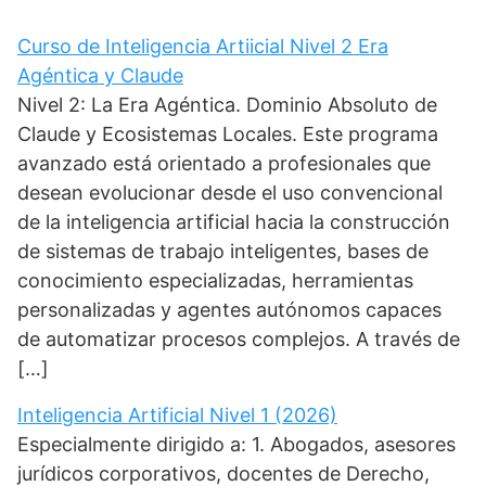
p
t
a
I
o
p
e
m
n
k
Curso de Inteligencia Artiicial Nivel 2 Era
r
)
Agéntica y Claude
Nivel 2: La Era Agéntica. Dominio Absoluto de
Claude y Ecosistemas Locales. Este programa
avanzado está orientado a profesionales que
desean evolucionar desde el uso convencional
de la inteligencia artificial hacia la construcción
de sistemas de trabajo inteligentes, bases de
conocimiento especializadas, herramientas
personalizadas y agentes autónomos capaces
de automatizar procesos complejos. A través de
[…]
Inteligencia Artificial Nivel 1 (2026)
Especialmente dirigido a: 1. Abogados, asesores
jurídicos corporativos, docentes de Derecho,