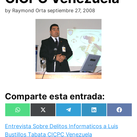
by
Raymond Orta
septiembre 27, 2008
Comparte esta entrada:
Compartir
Compartir
Compartir
Compartir
Compa
W
X
T
L
F
en
en
en
en
en
h
(
e
i
a
a
T
l
n
c
Entrevista Sobre Delitos Informaticos a Luis
t
w
e
k
e
s
i
g
e
b
Bustillos Tabata CICPC Venezuela
A
t
r
d
o