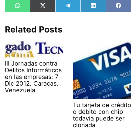
Compartir
Compartir
Compartir
Compartir
Compa
W
X
T
L
F
en
en
en
en
en
h
(
e
i
a
a
T
l
n
c
t
w
e
k
e
s
i
g
e
b
Related Posts
A
t
r
d
o
p
t
a
I
o
p
e
m
n
k
r
)
III Jornadas contra
Delitos Informáticos
en las empresas: 7
Dic 2012. Caracas,
Venezuela
Tu tarjeta de crédito
o débito con chip
todavía puede ser
clonada