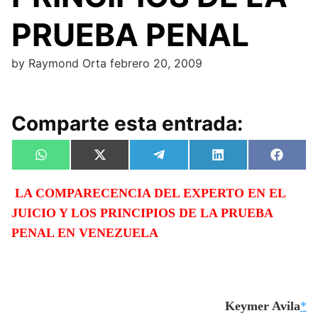
PRUEBA PENAL
by
Raymond Orta
febrero 20, 2009
Comparte esta entrada:
Compartir
Compartir
Compartir
Compartir
Compa
W
X
T
L
F
en
en
en
en
en
h
(
e
i
a
a
T
l
n
c
LA COMPARECENCIA DEL
EXPERTO EN EL
t
w
e
k
e
s
i
g
e
b
JUICIO Y LOS PRINCIPIOS DE
LA PRUEBA
A
t
r
d
o
p
t
a
I
o
PENAL
EN VENEZUELA
p
e
m
n
k
r
)
Keymer Avila
*