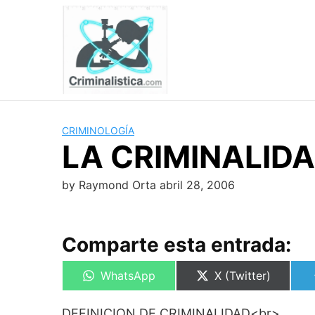
Skip
to
content
CRIMINOLOGÍA
LA CRIMINALID
by
Raymond Orta
abril 28, 2006
Comparte esta entrada:
Compartir
Compartir
WhatsApp
X (Twitter)
en
en
DEFINICION DE CRIMINALIDAD<br>