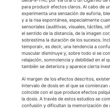
delta-9-THC por vía oral o un cigarrillo d
para producir efectos claros. Al cabo de
experimenta una sensación de euforia, bien
y a la risa espontánea, especialmente cu
sensoriales (auditivas, visuales, táctiles, 
el sentido de la distancia, de la imagen co
sobrestima la duración de los sucesos. Inc
temporal», es decir, una tendencia a confun
muscular disminuye y, sobre todo si se co
relajación, somnolencia y debilidad en el qu
también se deteriora y aparece cierta inest
Al margen de los efectos descritos, existen
intervalo de dosis en el que se comienzan 
coincide con el que produce efectos psíqui
la dosis. A través de estos estudios se c
confusión y dificultan la memorización de