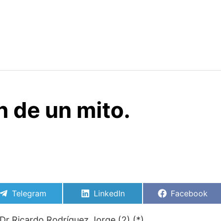
n de un mito.
Compartir
Compartir
Compartir
Telegram
LinkedIn
Facebook
en
en
en
Dr Ricardo Rodríguez Jorge (2) (*)