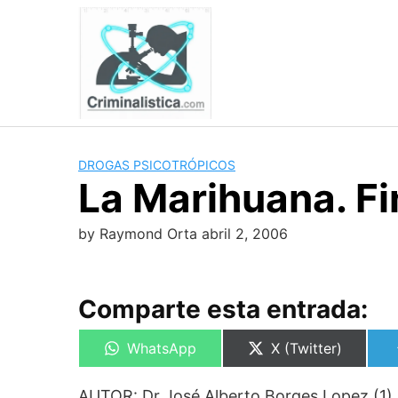
Skip
to
content
DROGAS PSICOTRÓPICOS
La Marihuana. Fi
by
Raymond Orta
abril 2, 2006
Comparte esta entrada:
Compartir
Compartir
WhatsApp
X (Twitter)
en
en
AUTOR: Dr José Alberto Borges Lopez (1) 