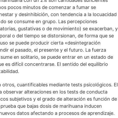
e marihuana con un 2% son cantidades suficientes
 unos pocos minutos de comenzar a fumar se
estar y desinhibición, con tendencia a la locuacidad
ando se consume en grupo. Las percepciones
olfatorias, gustativas o de movimiento) se exacerban, y
rporal o del tiempo se distorsionan, de forma que se
luso se puede producir cierta «desintegración
dir el pasado, el presente y el futuro. La fuerza
nsume en solitario, se puede entrar en un estado de
e es difícil concentrarse. El sentido del equilibrio
abilidad.
 otros, cuantificables mediante tests psicológicos. El
a observar alteraciones en los tests de conducta
cos subjetivos y el grado de alteración es función de
omprueba que bajas dosis de marihuana inducen
 nuevos datos afectando a procesos de aprendizaje.