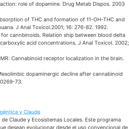
raction: role of dopamine. Drug Metab Dispos. 2003
y absorption of THC and formation of 11-OH-THC and
na. J Anal Toxicol.2001; 16: 276-82. 1992.
for cannbinoids. Relation ship between blood delta
carboxylic acid concentrations. J Anal Toxicol. 2002;
R: Cannabinoid receptor localization in the brain.
Mesolimbic dopaminergic decline after cannabinoid
10269-73.
 Agéntica y Claude
o de Claude y Ecosistemas Locales. Este programa
que desean evolucionar desde el uso convencional de