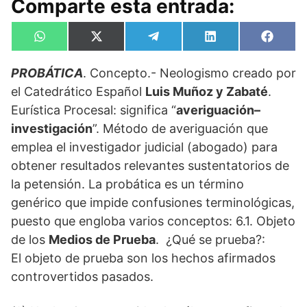
Comparte esta entrada:
Compartir
Compartir
Compartir
Compartir
Compa
W
X
T
L
F
en
en
en
en
en
h
(
e
i
a
a
T
l
n
c
PROBÁTICA
. Concepto.- Neologismo creado por
t
w
e
k
e
s
i
g
e
b
el Catedrático Español
Luis Muñoz y Zabaté
.
A
t
r
d
o
p
t
a
I
o
Eurística Procesal: significa “
averiguación–
p
e
m
n
k
investigación
”. Método de averiguación que
r
)
emplea el investigador judicial (abogado) para
obtener resultados relevantes sustentatorios de
la petensión. La probática es un término
genérico que impide confusiones terminológicas,
puesto que engloba varios conceptos: 6.1. Objeto
de los
Medios de Prueba
. ¿Qué se prueba?:
El objeto de prueba son los hechos afirmados
controvertidos pasados.