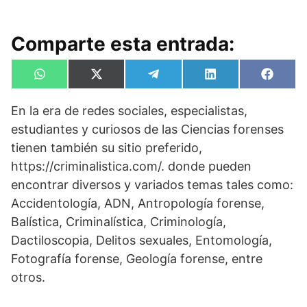
Comparte esta entrada:
Compartir
Compartir
Compartir
Compartir
Compa
W
X
T
L
F
en
en
en
en
en
h
(
e
i
a
a
T
l
n
c
En la era de redes sociales, especialistas,
t
w
e
k
e
s
i
g
e
b
estudiantes y curiosos de las Ciencias forenses
A
t
r
d
o
p
t
a
I
o
tienen también su sitio preferido,
p
e
m
n
k
https://criminalistica.com/. donde pueden
r
)
encontrar diversos y variados temas tales como:
Accidentología, ADN, Antropología forense,
Balística, Criminalística, Criminología,
Dactiloscopia, Delitos sexuales, Entomología,
Fotografía forense, Geología forense, entre
otros.