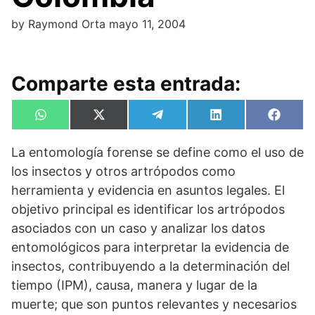
by
Raymond Orta
mayo 11, 2004
Comparte esta entrada:
Compartir
Compartir
Compartir
Compartir
Compa
W
X
T
L
F
en
en
en
en
en
h
(
e
i
a
a
T
l
n
c
La entomología forense se define como el uso de
t
w
e
k
e
s
i
g
e
b
los insectos y otros artrópodos como
A
t
r
d
o
p
t
a
I
o
herramienta y evidencia en asuntos legales. El
p
e
m
n
k
objetivo principal es identificar los artrópodos
r
)
asociados con un caso y analizar los datos
entomológicos para interpretar la evidencia de
insectos, contribuyendo a la determinación del
tiempo (IPM), causa, manera y lugar de la
muerte; que son puntos relevantes y necesarios