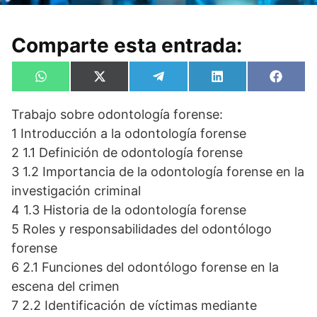
Comparte esta entrada:
Compartir
Compartir
Compartir
Compartir
Compa
W
X
T
L
F
en
en
en
en
en
h
(
e
i
a
a
T
l
n
c
Trabajo sobre odontología forense:
t
w
e
k
e
s
i
g
e
b
1 Introducción a la odontología forense
A
t
r
d
o
p
t
a
I
o
2 1.1 Definición de odontología forense
p
e
m
n
k
3 1.2 Importancia de la odontología forense en la
r
)
investigación criminal
4 1.3 Historia de la odontología forense
5 Roles y responsabilidades del odontólogo
forense
6 2.1 Funciones del odontólogo forense en la
escena del crimen
7 2.2 Identificación de víctimas mediante