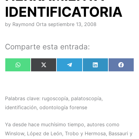
IDENTIFICATORIA
by
Raymond Orta
septiembre 13, 2008
Comparte esta entrada:
Compartir
Compartir
Compartir
Compartir
Compa
W
X
T
L
F
en
en
en
en
en
h
(
e
i
a
a
T
l
n
c
t
w
e
k
e
s
i
g
e
b
A
t
r
d
o
p
t
a
I
o
Palabras clave: rugoscopía, palatoscopía,
p
e
m
n
k
r
identificación, odontología forense
)
Ya desde hace muchísimo tiempo, autores como
Winslow, López de León, Trobo y Hermosa, Bassauri y