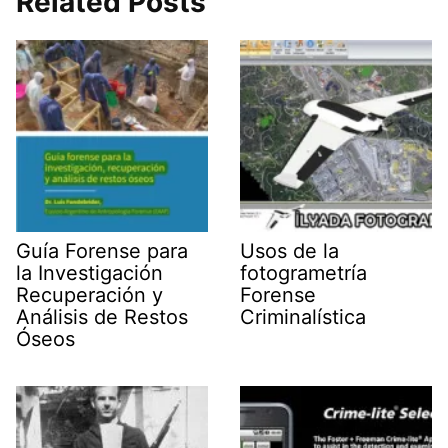
Related Posts
A
t
r
d
o
p
t
a
I
o
p
e
m
n
k
r
)
Guía Forense para
Usos de la
la Investigación
fotogrametría
Recuperación y
Forense
Análisis de Restos
Criminalística
Óseos