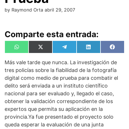
by
Raymond Orta
abril 29, 2007
Comparte esta entrada:
Compartir
Compartir
Compartir
Compartir
Compa
W
X
T
L
F
en
en
en
en
en
h
(
e
i
a
a
T
l
n
c
Más vale tarde que nunca. La investigación de
t
w
e
k
e
s
i
g
e
b
tres policías sobre la fiabilidad de la fotografía
A
t
r
d
o
p
t
a
I
o
digital como medio de prueba para combatir el
p
e
m
n
k
delito será enviada a un instituto científico
r
)
nacional para ser evaluado y, llegado el caso,
obtener la validación correspondiente de los
expertos que permita su aplicación en la
provincia.Ya fue presentado el proyecto solo
queda esperar la evaluación de una junta