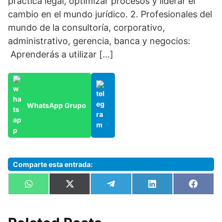
práctica legal, optimizar procesos y liderar el
cambio en el mundo jurídico. 2. Profesionales del
mundo de la consultoría, corporativo,
administrativo, gerencia, banca y negocios:
Aprenderás a utilizar […]
WhatsApp Grupo
Comparte esta entrada:
Compartir
Compartir
Compartir
Compartir
Compa
W
X
T
L
F
en
en
en
en
en
h
(
e
i
a
a
T
l
n
c
t
w
e
k
e
s
i
g
e
b