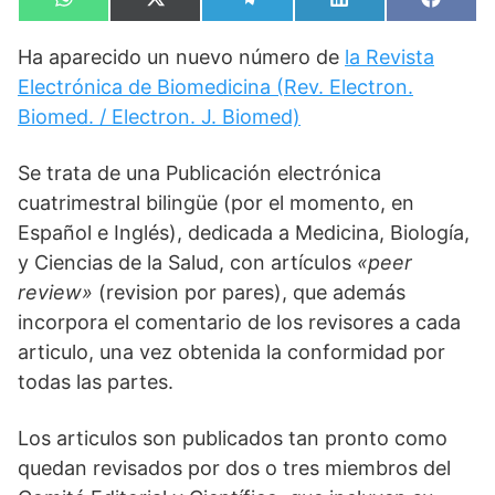
Compartir
Compartir
Compartir
Compartir
Compa
W
X
T
L
F
en
en
en
en
en
h
(
e
i
a
a
T
l
n
c
Ha aparecido un nuevo número de
la Revista
t
w
e
k
e
s
i
g
e
b
Electrónica de Biomedicina (Rev. Electron.
A
t
r
d
o
p
t
a
I
o
Biomed. / Electron. J. Biomed)
p
e
m
n
k
r
)
Se trata de una Publicación electrónica
cuatrimestral bilingüe (por el momento, en
Español e Inglés), dedicada a Medicina, Biología,
y Ciencias de la Salud, con artículos
«peer
review»
(revision por pares), que además
incorpora el comentario de los revisores a cada
articulo, una vez obtenida la conformidad por
todas las partes.
Los articulos son publicados tan pronto como
quedan revisados por dos o tres miembros del