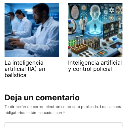
p
e
m
n
k
r
)
La inteligencia
Inteligencia artificial
artificial (IA) en
y control policial
balística
Deja un comentario
Tu dirección de correo electrónico no será publicada.
Los campos
obligatorios están marcados con
*