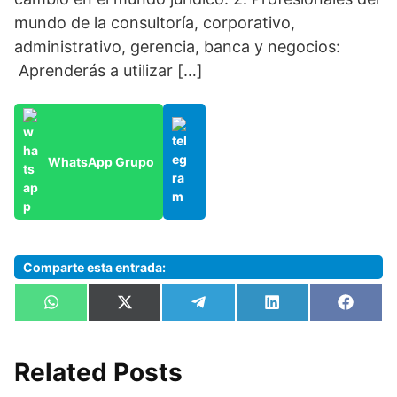
mundo de la consultoría, corporativo,
administrativo, gerencia, banca y negocios:
Aprenderás a utilizar […]
WhatsApp Grupo
Comparte esta entrada:
Compartir
Compartir
Compartir
Compartir
Compa
W
X
T
L
F
en
en
en
en
en
h
(
e
i
a
a
T
l
n
c
t
w
e
k
e
s
i
g
e
b
Related Posts
A
t
r
d
o
p
t
a
I
o