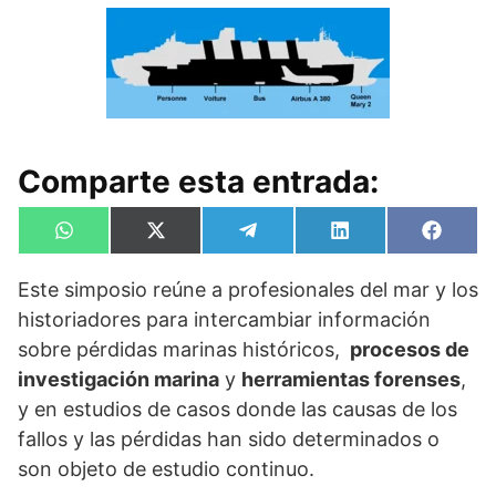
Comparte esta entrada:
Compartir
Compartir
Compartir
Compartir
Compa
W
X
T
L
F
en
en
en
en
en
h
(
e
i
a
a
T
l
n
c
Este simposio reúne a profesionales del mar y los
t
w
e
k
e
s
i
g
e
b
historiadores para intercambiar información
A
t
r
d
o
p
t
a
I
o
sobre pérdidas marinas históricos,
procesos de
p
e
m
n
k
investigación marina
y
herramientas forenses
,
r
)
y en estudios de casos donde las causas de los
fallos y las pérdidas han sido determinados o
son objeto de estudio continuo.