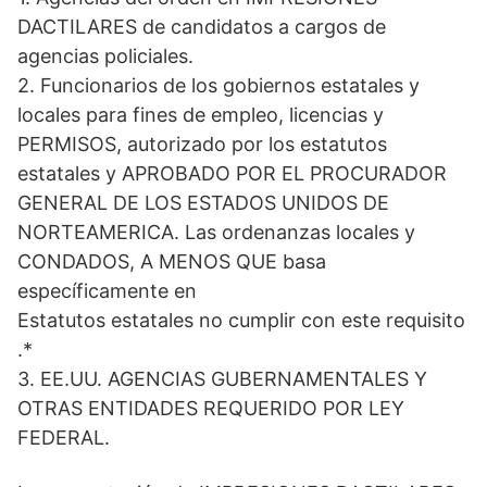
A
t
r
d
o
p
t
a
I
o
DACTILARES de candidatos a cargos de
p
e
m
n
k
agencias policiales.
r
)
2. Funcionarios de los gobiernos estatales y
locales para fines de empleo, licencias y
PERMISOS, autorizado por los estatutos
estatales y APROBADO POR EL PROCURADOR
GENERAL DE LOS ESTADOS UNIDOS DE
NORTEAMERICA. Las ordenanzas locales y
CONDADOS, A MENOS QUE basa
específicamente en
Estatutos estatales no cumplir con este requisito
.*
3. EE.UU. AGENCIAS GUBERNAMENTALES Y
OTRAS ENTIDADES REQUERIDO POR LEY
FEDERAL.