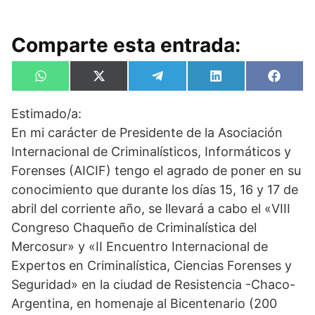
Comparte esta entrada:
Compartir
Compartir
Compartir
Compartir
Compa
W
X
T
L
F
en
en
en
en
en
h
(
e
i
a
a
T
l
n
c
Estimado/a:
t
w
e
k
e
s
i
g
e
b
En mi carácter de Presidente de la Asociación
A
t
r
d
o
p
t
a
I
o
Internacional de Criminalísticos, Informáticos y
p
e
m
n
k
Forenses (AICIF) tengo el agrado de poner en su
r
)
conocimiento que durante los días 15, 16 y 17 de
abril del corriente año, se llevará a cabo el «VIII
Congreso Chaqueño de Criminalística del
Mercosur» y «II Encuentro Internacional de
Expertos en Criminalística, Ciencias Forenses y
Seguridad» en la ciudad de Resistencia -Chaco-
Argentina, en homenaje al Bicentenario (200