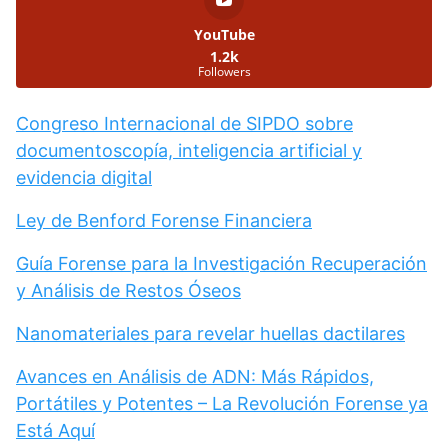
YouTube
1.2k
Followers
Congreso Internacional de SIPDO sobre
documentoscopía, inteligencia artificial y
evidencia digital
Ley de Benford Forense Financiera
Guía Forense para la Investigación Recuperación
y Análisis de Restos Óseos
Nanomateriales para revelar huellas dactilares
Avances en Análisis de ADN: Más Rápidos,
Portátiles y Potentes – La Revolución Forense ya
Está Aquí