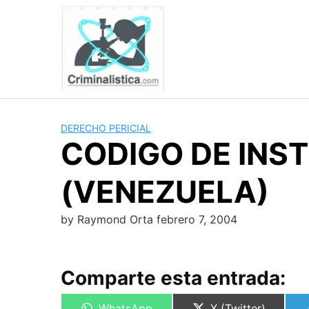
Skip
to
content
DERECHO PERICIAL
CODIGO DE INS
(VENEZUELA)
by
Raymond Orta
febrero 7, 2004
Comparte esta entrada:
Compartir
Compartir
WhatsApp
X (Twitter)