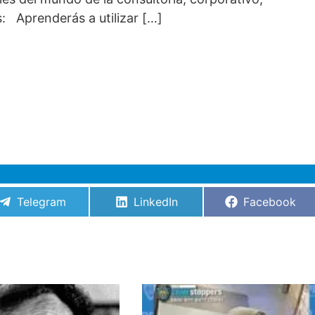
: Aprenderás a utilizar […]
Compartir
Compartir
Compartir
Telegram
LinkedIn
Facebook
en
en
en