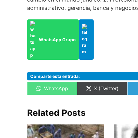
administrativo, gerencia, banca y negocios
WhatsApp Grupo
Comparte esta entrada:
Compartir
Compartir
WhatsApp
X (Twitter)
en
en
Related Posts