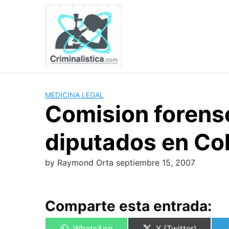
Skip
to
content
MEDICINA LEGAL
Comision forense
diputados en Co
by
Raymond Orta
septiembre 15, 2007
Comparte esta entrada:
Compartir
Compartir
WhatsApp
X (Twitter)