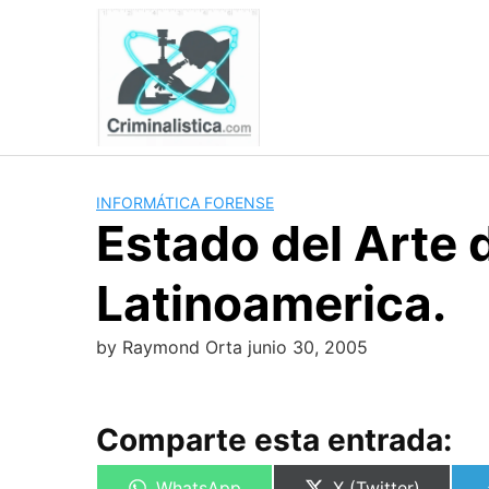
Skip
to
content
INFORMÁTICA FORENSE
Estado del Arte d
Latinoamerica.
by
Raymond Orta
junio 30, 2005
Comparte esta entrada:
Compartir
Compartir
WhatsApp
X (Twitter)