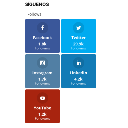
SÍGUENOS
Follows
Facebook
Twitter
1.8k
29.9k
Followers
Followers
Instagram
LinkedIn
1.7k
4.2k
Followers
Followers
YouTube
1.2k
Followers