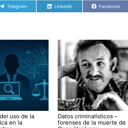
Compartir
Compartir
Compartir
Telegram
LinkedIn
Facebook
en
en
en
 del uso de la
Datos criminalísticos –
ica en la
forenses de la muerte de