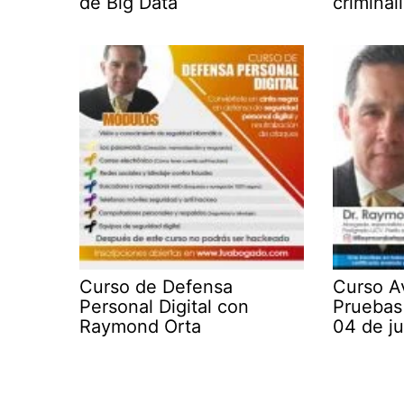
de Big Data
criminalí
Curso de Defensa
Curso A
Personal Digital con
Pruebas 
Raymond Orta
04 de j