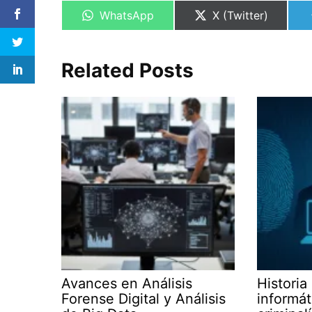
Compartir
Compartir
WhatsApp
X (Twitter)
en
en
Related Posts
Avances en Análisis
Historia
Forense Digital y Análisis
informát