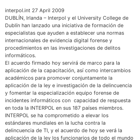
p
t
a
I
o
p
e
m
n
k
interpol.int 27 April 2009
r
)
DUBLÍN, Irlanda – Interpol y el University College de
Dublín han lanzado una iniciativa de formación de
especialistas que ayuden a establecer una normas
internacionales de evidencia digital forense y
procedimientos en las investigaciones de delitos
informáticos.
El acuerdo firmado hoy servirá de marco para la
aplicación de la capacitación, así como intercambios
académicos para promover conjuntamente la
aplicación de la ley e investigación de la delincuencia
y fomentar la especialización equipo forense de
incidentes informáticos con capacidad de respuesta
en toda la INTERPOL en sus 187 países miembros.
INTERPOL se ha comprometido a elevar los
estándares mundiales en la lucha contra la
delincuencia de TI, y el acuerdo de hoy se verá la
aplicación de la ley los funcionarios de todo el mundo