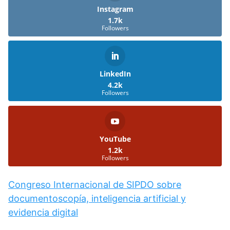
Instagram
1.7k
Followers
LinkedIn
4.2k
Followers
YouTube
1.2k
Followers
Congreso Internacional de SIPDO sobre
documentoscopía, inteligencia artificial y
evidencia digital