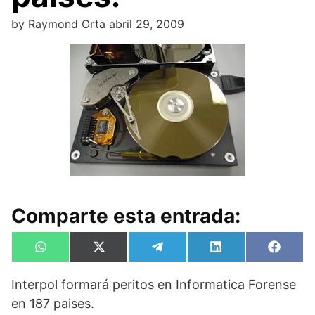
by
Raymond Orta
abril 29, 2009
Comparte esta entrada:
Compartir
Compartir
Compartir
Compartir
Compa
W
X
T
L
F
en
en
en
en
en
h
(
e
i
a
a
T
l
n
c
Interpol formará peritos en Informatica Forense
t
w
e
k
e
s
i
g
e
b
en 187 paises.
A
t
r
d
o