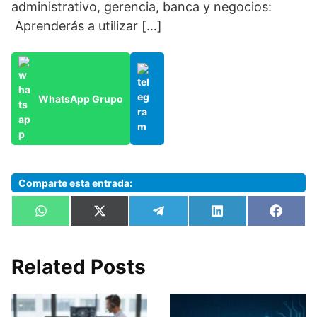
administrativo, gerencia, banca y negocios:
Aprenderás a utilizar […]
WhatsApp Grupo
Comparte esta entrada:
Compartir
Compartir
Compartir
Compartir
Compa
W
X
T
L
F
en
en
en
en
en
h
(
e
i
a
a
T
l
n
c
t
w
e
k
e
s
i
g
e
b
Related Posts
A
t
r
d
o
p
t
a
I
o
p
e
m
n
k
r