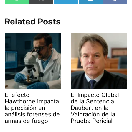
Compartir
Compartir
Compartir
Compartir
Compa
W
X
T
L
F
en
en
en
en
en
h
(
e
i
a
a
T
l
n
c
t
w
e
k
e
s
i
g
e
b
Related Posts
A
t
r
d
o
p
t
a
I
o
p
e
m
n
k
r
)
El efecto
El Impacto Global
Hawthorne impacta
de la Sentencia
la precisión en
Daubert en la
análisis forenses de
Valoración de la
armas de fuego
Prueba Pericial