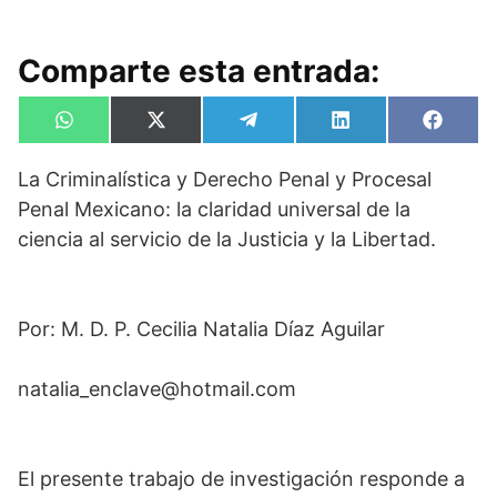
Comparte esta entrada:
Compartir
Compartir
Compartir
Compartir
Compa
W
X
T
L
F
en
en
en
en
en
h
(
e
i
a
a
T
l
n
c
La Criminalística y Derecho Penal y Procesal
t
w
e
k
e
s
i
g
e
b
Penal Mexicano: la claridad universal de la
A
t
r
d
o
p
t
a
I
o
ciencia al servicio de la Justicia y la Libertad.
p
e
m
n
k
r
)
Por: M. D. P. Cecilia Natalia Díaz Aguilar
natalia_enclave@hotmail.com
El presente trabajo de investigación responde a