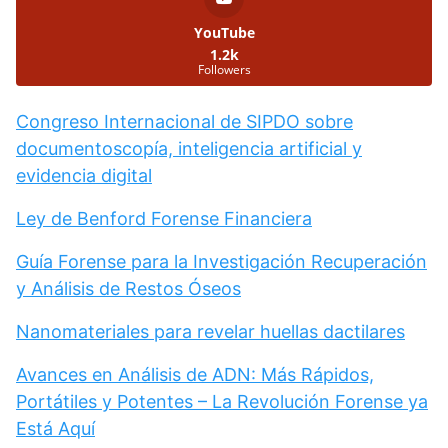
YouTube
1.2k
Followers
Congreso Internacional de SIPDO sobre
documentoscopía, inteligencia artificial y
evidencia digital
Ley de Benford Forense Financiera
Guía Forense para la Investigación Recuperación
y Análisis de Restos Óseos
Nanomateriales para revelar huellas dactilares
Avances en Análisis de ADN: Más Rápidos,
Portátiles y Potentes – La Revolución Forense ya
Está Aquí