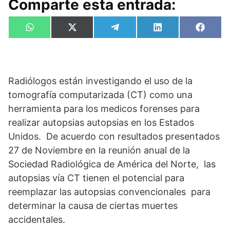
Comparte esta entrada:
Compartir
Compartir
Compartir
Compartir
Compa
W
X
T
L
F
en
en
en
en
en
h
(
e
i
a
a
T
l
n
c
t
w
e
k
e
s
i
g
e
b
A
t
r
d
o
p
t
a
I
o
Radiólogos están investigando el uso de la
p
e
m
n
k
tomografía computarizada (CT) como una
r
)
herramienta para los medicos forenses para
realizar autopsias autopsias en los Estados
Unidos. De acuerdo con resultados presentados
27 de Noviembre en la reunión anual de la
Sociedad Radiológica de América del Norte, las
autopsias vía CT tienen el potencial para
reemplazar las autopsias convencionales para
determinar la causa de ciertas muertes
accidentales.