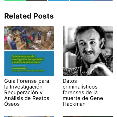
en
en
en
en
en
h
(
e
i
a
a
T
l
n
c
t
w
e
k
e
s
i
g
e
b
Related Posts
A
t
r
d
o
p
t
a
I
o
p
e
m
n
k
r
)
Guía Forense para
Datos
la Investigación
criminalísticos –
Recuperación y
forenses de la
Análisis de Restos
muerte de Gene
Óseos
Hackman