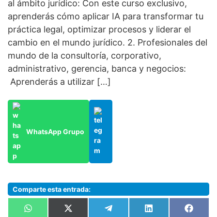
al ámbito jurídico: Con este curso exclusivo,
aprenderás cómo aplicar IA para transformar tu
práctica legal, optimizar procesos y liderar el
cambio en el mundo jurídico. 2. Profesionales del
mundo de la consultoría, corporativo,
administrativo, gerencia, banca y negocios:
Aprenderás a utilizar […]
WhatsApp Grupo
Comparte esta entrada:
Compartir
Compartir
Compartir
Compartir
Compa
W
X
T
L
F