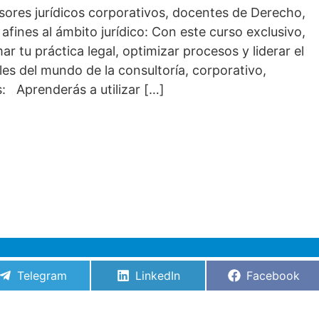
esores jurídicos corporativos, docentes de Derecho,
afines al ámbito jurídico: Con este curso exclusivo,
r tu práctica legal, optimizar procesos y liderar el
les del mundo de la consultoría, corporativo,
: Aprenderás a utilizar […]
Compartir
Compartir
Compartir
Telegram
LinkedIn
Facebook
en
en
en