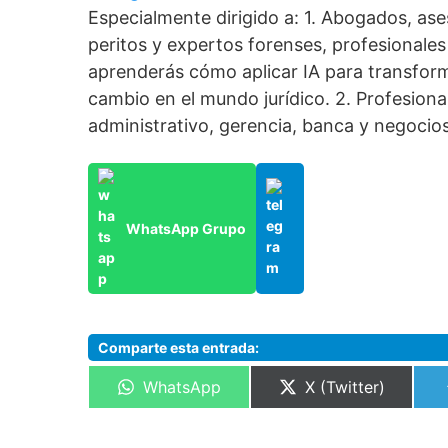
Especialmente dirigido a: 1. Abogados, as
peritos y expertos forenses, profesionales 
aprenderás cómo aplicar IA para transforma
cambio en el mundo jurídico. 2. Profesiona
administrativo, gerencia, banca y negocios
WhatsApp Grupo
Comparte esta entrada:
Compartir
Compartir
WhatsApp
X (Twitter)
en
en