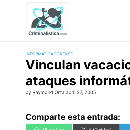
Skip
to
content
INFORMÁTICA FORENSE
Vinculan vacaci
ataques informá
by
Raymond Orta
abril 27, 2005
Comparte esta entrada:
Compartir
Compartir
WhatsApp
X (Twitter)