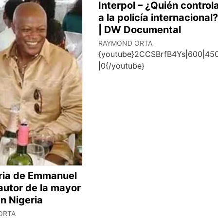
Interpol – ¿Quién control
a la policía internacional
| DW Documental
RAYMOND ORTA
{youtube}2CCSBrfB4Ys|600|45
|0{/youtube}
oria de Emmanuel
utor de la mayor
n Nigeria
ORTA