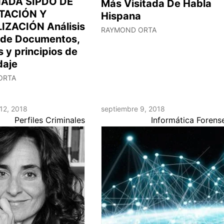
NADA SIPDO DE
Más Visitada De Habla
TACIÓN Y
Hispana
ZACIÓN Análisis
RAYMOND ORTA
 de Documentos,
 y principios de
daje
ORTA
12, 2018
septiembre 9, 2018
Perfiles Criminales
Informática Forens