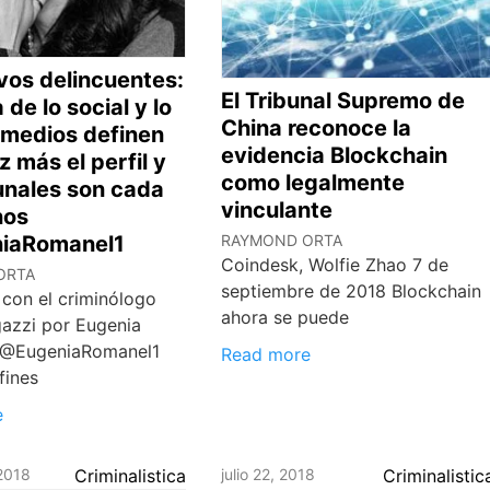
vos delincuentes:
El Tribunal Supremo de
 de lo social y lo
China reconoce la
s medios definen
evidencia Blockchain
 más el perfil y
como legalmente
bunales son cada
vinculante
nos
RAYMOND ORTA
iaRomanel1
Coindesk, Wolfie Zhao 7 de
ORTA
septiembre de 2018 Blockchain
 con el criminólogo
ahora se puede
azzi por Eugenia
 @EugeniaRomanel1
Read more
fines
e
2018
Criminalistica
julio 22, 2018
Criminalistic