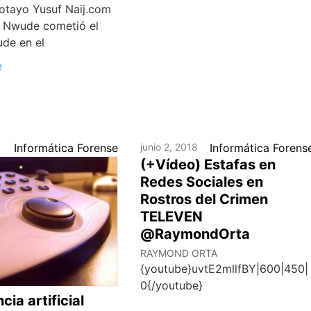
otayo Yusuf Naij.com
 Nwude cometió el
ude en el
e
8
Informática Forense
junio 2, 2018
Informática Forens
(+Vídeo) Estafas en
Redes Sociales en
Rostros del Crimen
TELEVEN
@RaymondOrta
RAYMOND ORTA
{youtube}uvtE2mllfBY|600|450|
0{/youtube}
cia artificial