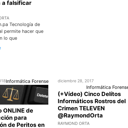
a falsificar
ORTA
m.pa Tecnología de
al permite hacer que
n lo que
e
018
Informática Forense
diciembre 28, 2017
Informática Forens
(+Vídeo) Cinco Delítos
Informáticos Rostros del
Crimen TELEVEN
so ONLINE de
@RaymondOrta
cción para
RAYMOND ORTA
ón de Peritos en