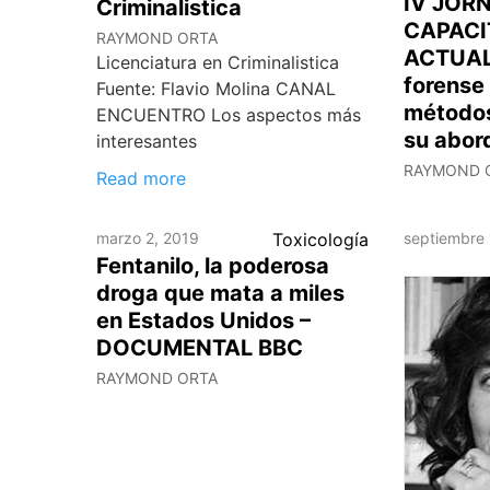
IV JOR
Criminalistica
CAPACI
RAYMOND ORTA
ACTUALI
Licenciatura en Criminalistica
forense
Fuente: Flavio Molina CANAL
métodos
ENCUENTRO Los aspectos más
su abor
interesantes
RAYMOND 
Read more
marzo 2, 2019
Toxicología
septiembre 
Fentanilo, la poderosa
droga que mata a miles
en Estados Unidos –
DOCUMENTAL BBC
RAYMOND ORTA