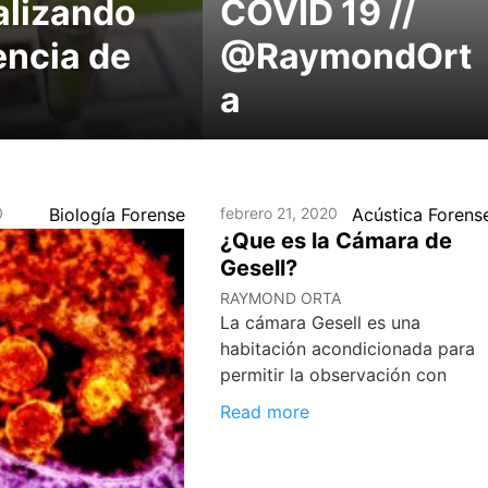
alizando
COVID 19 //
encia de
@RaymondOrt
a
0
Biología Forense
febrero 21, 2020
Acústica Forens
¿Que es la Cámara de
Gesell?
RAYMOND ORTA
La cámara Gesell es una
habitación acondicionada para
permitir la observación con
Read more