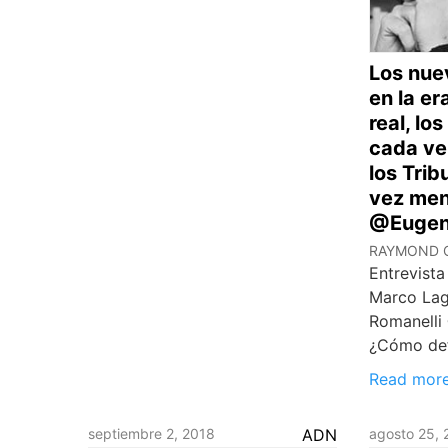
Los nue
en la era
real, lo
cada vez
los Tri
vez me
@Eugen
RAYMOND 
Entrevista
Marco Lag
Romanelli
¿Cómo de
Read mor
septiembre 2, 2018
ADN
agosto 25, 