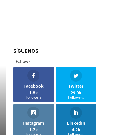
SÍGUENOS
Follows
Facebook
Twitter
1.8k
29.9k
Followers
Followers
Instagram
LinkedIn
1.7k
4.2k
Followers
Followers