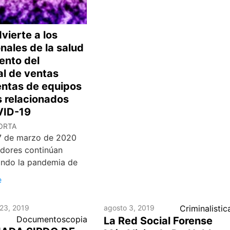
dvierte a los
nales de la salud
ento del
al de ventas
entas de equipos
 relacionados
VID-19
ORTA
27 de marzo de 2020
adores continúan
ndo la pandemia de
e
23, 2019
agosto 3, 2019
Criminalistic
Documentoscopia
La Red Social Forense