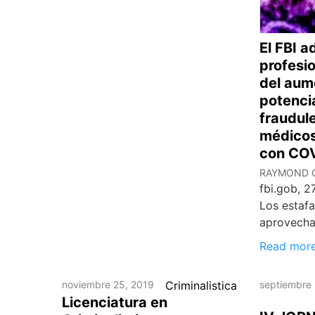
El FBI a
profesio
del aum
potenci
fraudul
médicos
con CO
RAYMOND 
fbi.gob, 
Los estaf
aprovecha
Read mor
noviembre 25, 2019
Criminalistica
septiembre 
Licenciatura en