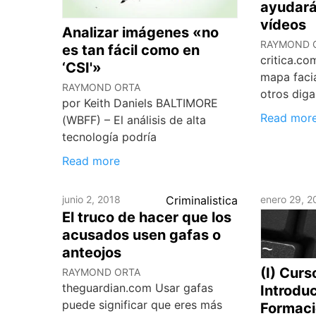
ayudará 
vídeos
Analizar imágenes «no
RAYMOND 
es tan fácil como en
critica.co
‘CSI'»
mapa faci
RAYMOND ORTA
otros diga
por Keith Daniels BALTIMORE
Read mor
(WBFF) – El análisis de alta
tecnología podría
Read more
junio 2, 2018
Criminalistica
enero 29, 2
El truco de hacer que los
acusados usen gafas o
anteojos
(I) Cur
RAYMOND ORTA
theguardian.com Usar gafas
Introdu
puede significar que eres más
Formaci