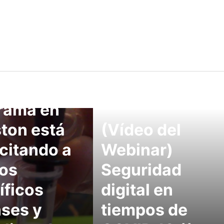
vo
rama en
ton está
(Vídeo del
citando a
Webinar)
ros
Seguridad
íficos
digital en
nses y
tiempos de